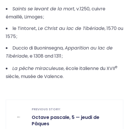
Saints se levant de la mort
, v.1250, cuivre
émaillé, Limoges ;
le Tintoret,
Le Christ au lac de Tibériade
, 1570 ou
1575 ;
Duccio di Buoninsegna,
Apparition au lac de
Tibériade
, e 1308 and 1311 ;
e
La pêche miraculeuse
, école italienne du XVII
siècle, musée de Valence.
PREVIOUS STORY:
←
Octave pascale, 5 — jeudi de
Pâques