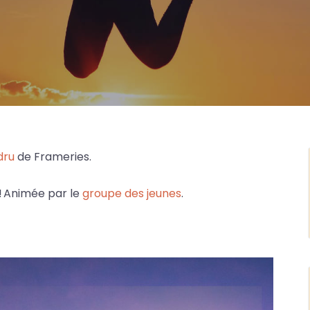
dru
de Frameries.
e ! Animée par le
groupe des jeunes
.