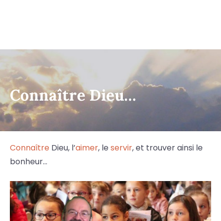
Connaître Dieu…
Connaître
Dieu, l’
aimer
, le
servir
, et trouver ainsi le
bonheur…