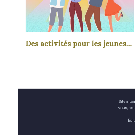
Des activités pour les jeunes…
Site int
vous, sa
Édi