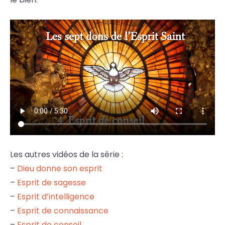
Les autres vidéos de la série :
–
Dieu donne son esprit
–
Esprit de sagesse
–
Esprit d’intelligence
–
Esprit de connaissance
–
Esprit de conseil