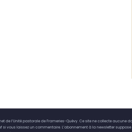
ernet de l’Unité pastorale de Frameries-Quévy. Ce site ne collecte aucune d
uf si vous laissez un commentaire. L’abonnement à la newsletter suppose