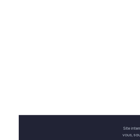
Site int
vous, sa