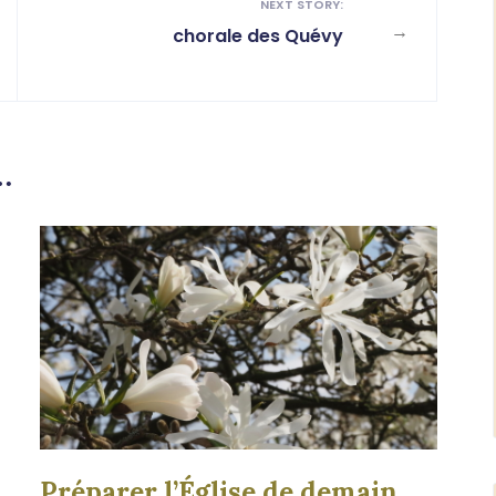
NEXT STORY:
→
chorale des Quévy
…
Préparer l’Église de demain