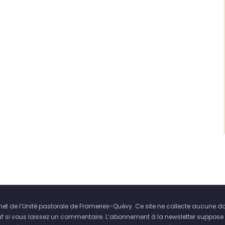
ernet de l’Unité pastorale de Frameries-Quévy. Ce site ne collecte aucune d
uf si vous laissez un commentaire. L’abonnement à la newsletter suppose