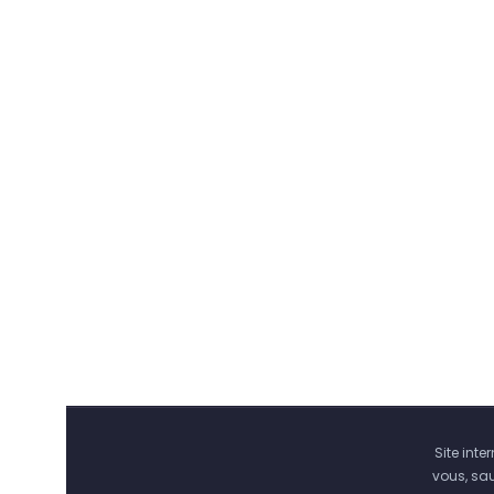
Site int
vous, sa